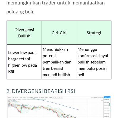
memungkinkan trader untuk memanfaatkan
peluang beli.
Divergensi
Ciri-Ciri
Strategi
Bullish
Menunjukkan
Menunggu
Lower low pada
potensi
konfirmasi sinyal
harga tetapi
pembalikan dari
bullish sebelum
higher low pada
tren bearish
membuka posisi
RSI
menjadi bullish
beli
2. DIVERGENSI BEARISH RSI