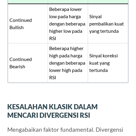
Beberapa lower
low pada harga
Sinyal
Continued
dengan beberapa
pembalikan kuat
Bullish
higher low pada
yang tertunda
RSI
Beberapa higher
high pada harga
Sinyal koreksi
Continued
dengan beberapa
kuat yang
Bearish
lower high pada
tertunda
RSI
KESALAHAN KLASIK DALAM
MENCARI DIVERGENSI RSI
Mengabaikan faktor fundamental. Divergensi