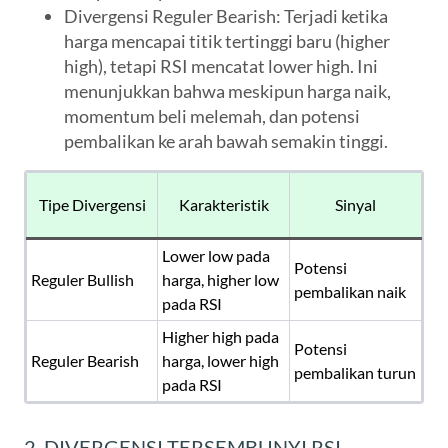
Divergensi Reguler Bearish
: Terjadi ketika
harga mencapai titik tertinggi baru (higher
high), tetapi RSI mencatat lower high. Ini
menunjukkan bahwa meskipun harga naik,
momentum beli melemah, dan potensi
pembalikan ke arah bawah semakin tinggi.
Tipe Divergensi
Karakteristik
Sinyal
Lower low pada
Potensi
Reguler Bullish
harga, higher low
pembalikan naik
pada RSI
Higher high pada
Potensi
Reguler Bearish
harga, lower high
pembalikan turun
pada RSI
2. DIVERGENSI TERSEMBUNYI RSI