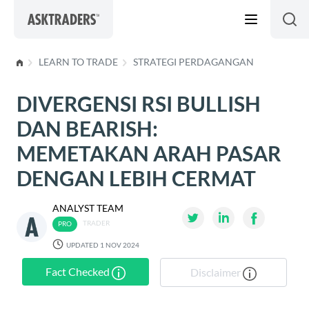
Lewati ke konten
LEARN TO TRADE
STRATEGI PERDAGANGAN
DIVERGENSI RSI BULLISH
DAN BEARISH:
MEMETAKAN ARAH PASAR
DENGAN LEBIH CERMAT
ANALYST TEAM
TRADER
UPDATED 1 NOV 2024
Fact Checked
Disclaimer