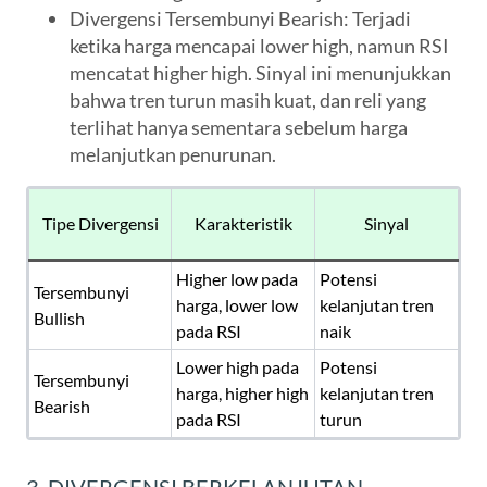
Divergensi Tersembunyi Bearish
: Terjadi
ketika harga mencapai lower high, namun RSI
mencatat higher high. Sinyal ini menunjukkan
bahwa tren turun masih kuat, dan reli yang
terlihat hanya sementara sebelum harga
melanjutkan penurunan.
Tipe Divergensi
Karakteristik
Sinyal
Higher low pada
Potensi
Tersembunyi
harga, lower low
kelanjutan tren
Bullish
pada RSI
naik
Lower high pada
Potensi
Tersembunyi
harga, higher high
kelanjutan tren
Bearish
pada RSI
turun