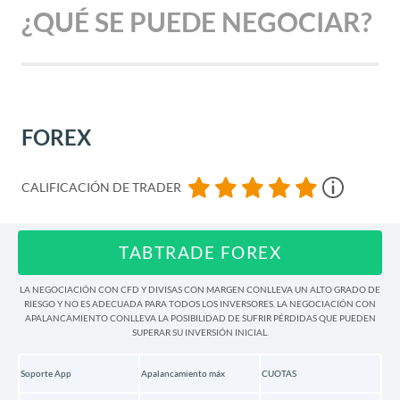
¿QUÉ SE PUEDE NEGOCIAR?
Aplicaciones móviles
Facilidad de uso
FOREX
Atención al cliente
CALIFICACIÓN DE TRADER
Ingresos y retiradas
TABTRADE FOREX
TabTrade+ Suscripción
LA NEGOCIACIÓN CON CFD Y DIVISAS CON MARGEN CONLLEVA UN ALTO GRADO DE
RIESGO Y NO ES ADECUADA PARA TODOS LOS INVERSORES. LA NEGOCIACIÓN CON
APALANCAMIENTO CONLLEVA LA POSIBILIDAD DE SUFRIR PÉRDIDAS QUE PUEDEN
SUPERAR SU INVERSIÓN INICIAL.
Regulación y protección de depósitos
Soporte App
Apalancamiento máx
CUOTAS
Premios y reconocimientos