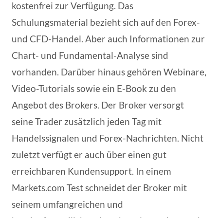
kostenfrei zur Verfügung. Das
Schulungsmaterial bezieht sich auf den Forex-
und CFD-Handel. Aber auch Informationen zur
Chart- und Fundamental-Analyse sind
vorhanden. Darüber hinaus gehören Webinare,
Video-Tutorials sowie ein E-Book zu den
Angebot des Brokers. Der Broker versorgt
seine Trader zusätzlich jeden Tag mit
Handelssignalen und Forex-Nachrichten. Nicht
zuletzt verfügt er auch über einen gut
erreichbaren Kundensupport. In einem
Markets.com Test schneidet der Broker mit
seinem umfangreichen und