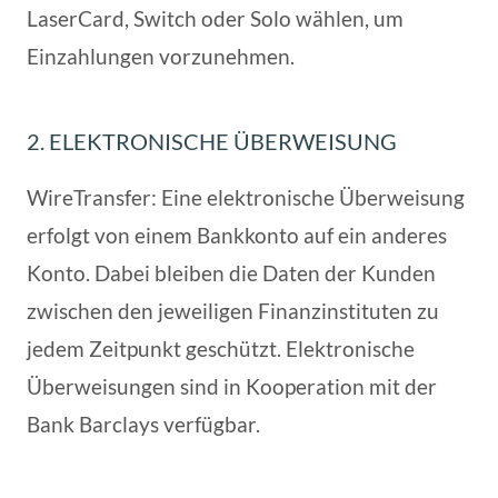
LaserCard, Switch oder Solo wählen, um
Einzahlungen vorzunehmen.
2. ELEKTRONISCHE ÜBERWEISUNG
WireTransfer: Eine elektronische Überweisung
erfolgt von einem Bankkonto auf ein anderes
Konto. Dabei bleiben die Daten der Kunden
zwischen den jeweiligen Finanzinstituten zu
jedem Zeitpunkt geschützt. Elektronische
Überweisungen sind in Kooperation mit der
Bank Barclays verfügbar.