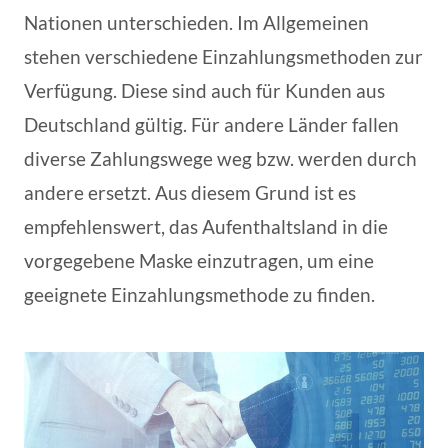
Nationen unterschieden. Im Allgemeinen
stehen verschiedene Einzahlungsmethoden zur
Verfügung. Diese sind auch für Kunden aus
Deutschland gültig. Für andere Länder fallen
diverse Zahlungswege weg bzw. werden durch
andere ersetzt. Aus diesem Grund ist es
empfehlenswert, das Aufenthaltsland in die
vorgegebene Maske einzutragen, um eine
geeignete Einzahlungsmethode zu finden.