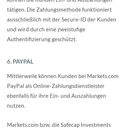
tätigen. Die Zahlungsmethode funktioniert
ausschließlich mit der Secure-ID der Kunden
und wird durch eine zweistufige
Authentifizierung geschützt.
6. PAYPAL
Mittlerweile können Kunden bei Markets.com
PayPal als Online-Zahlungsdienstleister
ebenfalls für ihre Ein- und Auszahlungen
nutzen.
Markets.com bzw. die Safecap Investments