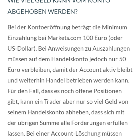
ABGEHOBEN WERDEN?
Bei der Kontoeröffnung beträgt die Minimum
Einzahlung bei Markets.com 100 Euro (oder
US-Dollar). Bei Anweisungen zu Auszahlungen
müssen auf dem Handelskonto jedoch nur 50
Euro verbleiben, damit der Account aktiv bleibt
und weiterhin Handel betrieben werden kann.
Für den Fall, dass es noch offene Positionen
gibt, kann ein Trader aber nur so viel Geld von
seinem Handelskonto abheben, dass sich mit
der übrigen Summe alle Forderungen erfüllen
lassen. Bei einer Account-Löschung müssen