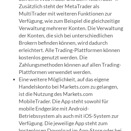
Zusätzlich steht der MetaTrader als
MultiTrader mit weiteren Funktionen zur
Verfügung, wie zum Beispiel die gleichzeitige
Verwaltung mehrerer Konten. Die Verwaltung
der Konten, die sich bei unterschiedlichen
Brokern befinden können, wird dadurch
erleichtert. Alle Trading-Plattformen können
kostenlos genutzt werden. Die
Zahlungsmethoden können auf allen Trading-
Plattformen verwendet werden.
Eine weitere Möglichkeit, auf das eigene
Handelskonto bei Markets.com zu gelangen,
ist die Nutzung des Markets.com
MobileTrader. Die App steht sowohl für
mobile Endgeräte mit Android-
Betriebssystem als auch mit iOS-System zur
Verfügung. Die jeweilige App steht zum
kostenlosen Download im App-Store oder bei