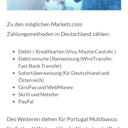
Zu den möglichen Markets.com
Zahlungsmethoden in Deutschland zählen:
Debit-/ Kreditkarten (Visa, MasterCard etc.)
Elektronische Überweisung (WireTransfer,
Fast Bank Transfer)
Sofortüberweisung (für Deutschland und
Österreich)
GiroPay und WebMoney
Skrill und Neteller
PayPal
Des Weiteren stehen für Portugal Multibanco,