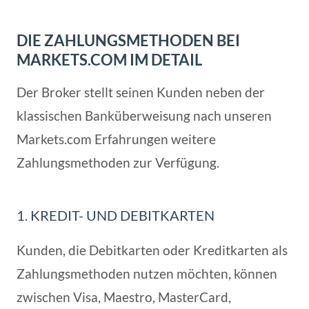
DIE ZAHLUNGSMETHODEN BEI
MARKETS.COM IM DETAIL
Der Broker stellt seinen Kunden neben der
klassischen Banküberweisung nach unseren
Markets.com Erfahrungen weitere
Zahlungsmethoden zur Verfügung.
1. KREDIT- UND DEBITKARTEN
Kunden, die Debitkarten oder Kreditkarten als
Zahlungsmethoden nutzen möchten, können
zwischen Visa, Maestro, MasterCard,