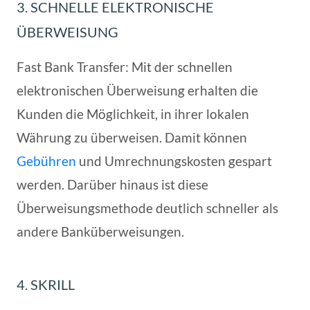
3. SCHNELLE ELEKTRONISCHE
ÜBERWEISUNG
Fast Bank Transfer: Mit der schnellen
elektronischen Überweisung erhalten die
Kunden die Möglichkeit, in ihrer lokalen
Währung zu überweisen. Damit können
Gebühren
und Umrechnungskosten gespart
werden. Darüber hinaus ist diese
Überweisungsmethode deutlich schneller als
andere Banküberweisungen.
4. SKRILL