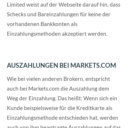
Limited weist auf der Webseite darauf hin, dass
Schecks und Bareinzahlungen für keine der
vorhandenen Bankkonten als
Einzahlungsmethoden akzeptiert werden.
AUSZAHLUNGEN BEI MARKETS.COM
Wie bei vielen anderen Brokern, entspricht
auch bei Markets.com die Auszahlung dem
Weg der Einzahlung. Das heißt: Wenn sich ein
Kunde beispielsweise für die Kreditkarte als
Einzahlungsmethode entschieden hat, werden
auch von ihm beantragte Auszahlungen auf das