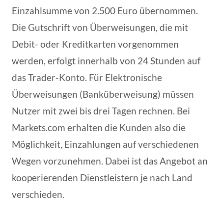
Einzahlsumme von 2.500 Euro übernommen.
Die Gutschrift von Überweisungen, die mit
Debit- oder Kreditkarten vorgenommen
werden, erfolgt innerhalb von 24 Stunden auf
das Trader-Konto. Für Elektronische
Überweisungen (Banküberweisung) müssen
Nutzer mit zwei bis drei Tagen rechnen. Bei
Markets.com erhalten die Kunden also die
Möglichkeit, Einzahlungen auf verschiedenen
Wegen vorzunehmen. Dabei ist das Angebot an
kooperierenden Dienstleistern je nach Land
verschieden.