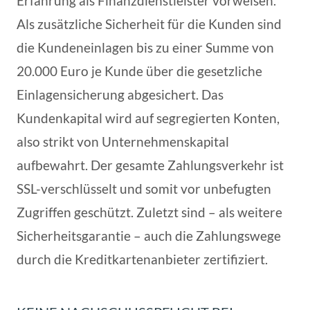
Erfahrung als Finanzdienstleister vorweisen.
Als zusätzliche Sicherheit für die Kunden sind
die Kundeneinlagen bis zu einer Summe von
20.000 Euro je Kunde über die gesetzliche
Einlagensicherung abgesichert. Das
Kundenkapital wird auf segregierten Konten,
also strikt von Unternehmenskapital
aufbewahrt. Der gesamte Zahlungsverkehr ist
SSL-verschlüsselt und somit vor unbefugten
Zugriffen geschützt. Zuletzt sind – als weitere
Sicherheitsgarantie – auch die Zahlungswege
durch die Kreditkartenanbieter zertifiziert.