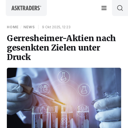
Skip to content
HOME
/
NEWS
|
9 Okt 2025, 12:23
Gerresheimer-Aktien nach
gesenkten Zielen unter
Druck