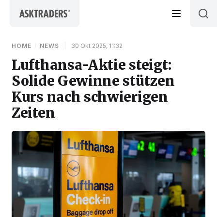
Skip to content
HOME
/
NEWS
|
30 Okt 2025, 11:32
Lufthansa-Aktie steigt:
Solide Gewinne stützen
Kurs nach schwierigen
Zeiten