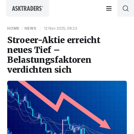
Skip to content
HOME
/
NEWS
|
12 Nov 2025, 08:23
Stroeer-Aktie erreicht
neues Tief –
Belastungsfaktoren
verdichten sich