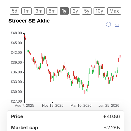
5d
1m
3m
6m
1y
2y
5y
10y
Max
52
€40.86
MARKET
P/E
PRICE
WEEK
CAP
RATIO
RANGE
€2.28B