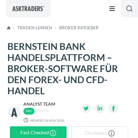
Skip to content
TRADEN LERNEN
BROKER RATGEBER
BERNSTEIN BANK
HANDELSPLATTFORM –
BROKER-SOFTWARE FÜR
DEN FOREX- UND CFD-
HANDEL
ANALYST TEAM
TRADER
UPDATED 24 NOV 2020
Fact Checked
Disclaimer