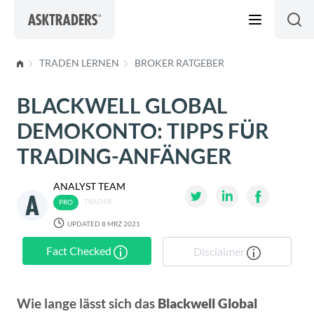
Skip to content
TRADEN LERNEN
BROKER RATGEBER
BLACKWELL GLOBAL
DEMOKONTO: TIPPS FÜR
TRADING-ANFÄNGER
ANALYST TEAM
TRADER
UPDATED 8 MRZ 2021
Fact Checked
Disclaimer
Wie lange lässt sich das
Blackwell Global