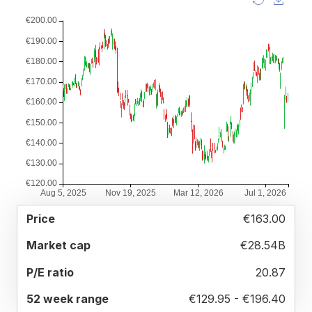
52
€163.00
MARKET
P/E
PRICE
WEEK
CAP
RATIO
RANGE
€28.54B
20.87
€129.95 - €196.40