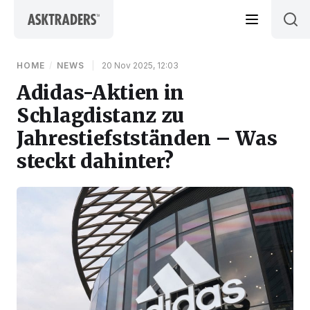
Skip to content
HOME
/
NEWS
|
20 Nov 2025, 12:03
Adidas-Aktien in
Schlagdistanz zu
Jahrestiefstständen – Was
steckt dahinter?