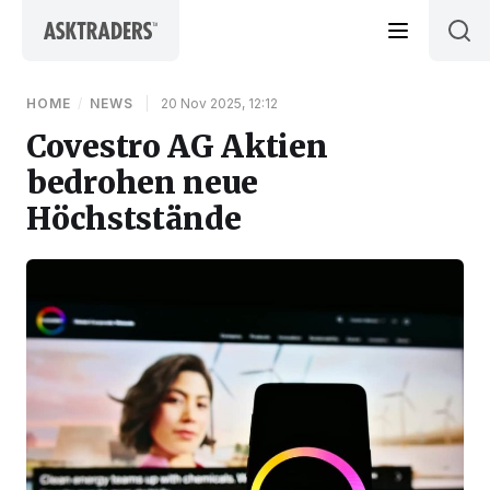
Skip to content
HOME
/
NEWS
|
20 Nov 2025, 12:12
Covestro AG Aktien
bedrohen neue
Höchststände