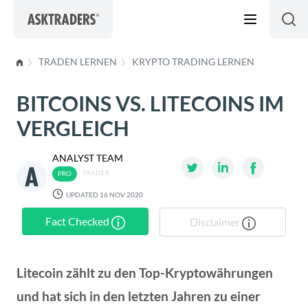
Skip to content
TRADEN LERNEN
KRYPTO TRADING LERNEN
BITCOINS VS. LITECOINS IM
VERGLEICH
ANALYST TEAM
TRADER
UPDATED 16 NOV 2020
Fact Checked
Disclaimer
Litecoin zählt zu den Top-Kryptowährungen
und hat sich in den letzten Jahren zu einer