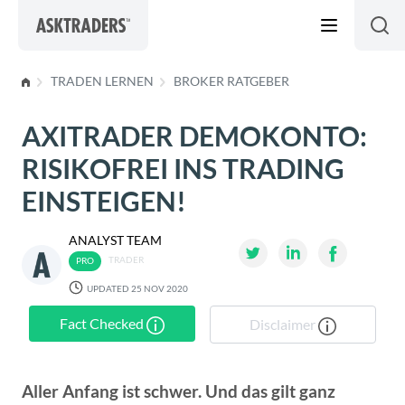
Skip to content
TRADEN LERNEN
BROKER RATGEBER
AXITRADER DEMOKONTO:
RISIKOFREI INS TRADING
EINSTEIGEN!
ANALYST TEAM
TRADER
UPDATED 25 NOV 2020
Fact Checked
Disclaimer
Aller Anfang ist schwer. Und das gilt ganz