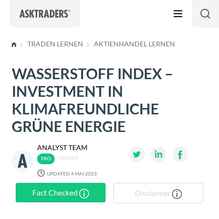
Skip to content
TRADEN LERNEN
AKTIENHANDEL LERNEN
WASSERSTOFF INDEX –
INVESTMENT IN
KLIMAFREUNDLICHE
GRÜNE ENERGIE
ANALYST TEAM
TRADER
UPDATED 4 MAI 2023
Fact Checked
Disclaimer