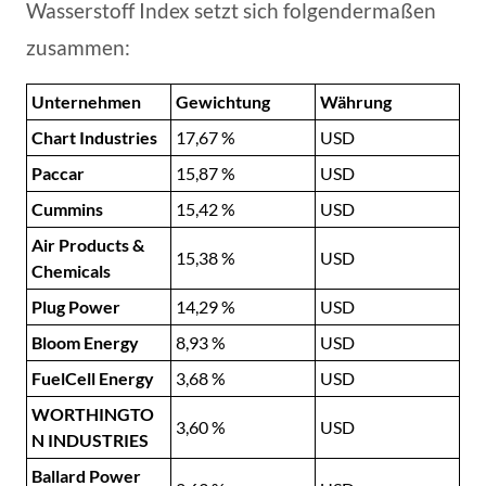
Wasserstoff Index setzt sich folgendermaßen
zusammen:
Unternehmen
Gewichtung
Währung
Chart Industries
17,67 %
USD
Paccar
15,87 %
USD
Cummins
15,42 %
USD
Air Products &
15,38 %
USD
Chemicals
Plug Power
14,29 %
USD
Bloom Energy
8,93 %
USD
FuelCell Energy
3,68 %
USD
WORTHINGTO
3,60 %
USD
N INDUSTRIES
Ballard Power