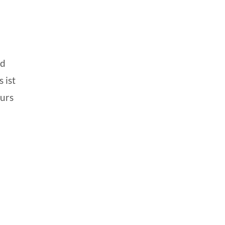
rd
 ist
Kurs