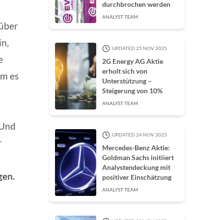
durchbrochen werden
ANALYST TEAM
 über
in,
UPDATED 25 NOV 2025
e
2G Energy AG Aktie
erholt sich von
um es
Unterstützung –
Steigerung von 10%
ANALYST TEAM
 Und
UPDATED 24 NOV 2025
r
Mercedes-Benz Aktie:
Goldman Sachs initiiert
Analystendeckung mit
gen.
positiver Einschätzung
ANALYST TEAM