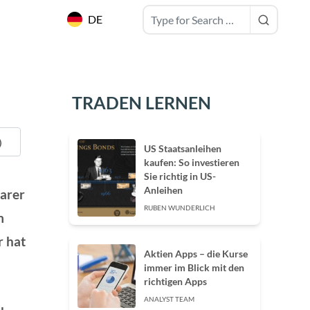
DE
TRADEN LERNEN
US Staatsanleihen
kaufen: So investieren
Sie richtig in US-
Anleihen
parer
RUBEN WUNDERLICH
m
r hat
Aktien Apps – die Kurse
immer im Blick mit den
richtigen Apps
ANALYST TEAM