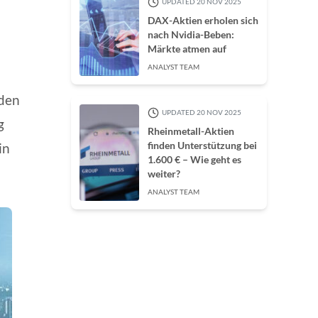
UPDATED 20 NOV 2025
DAX-Aktien erholen sich
nach Nvidia-Beben:
Märkte atmen auf
ANALYST TEAM
 den
UPDATED 20 NOV 2025
g
Rheinmetall-Aktien
finden Unterstützung bei
in
1.600 € – Wie geht es
weiter?
ANALYST TEAM