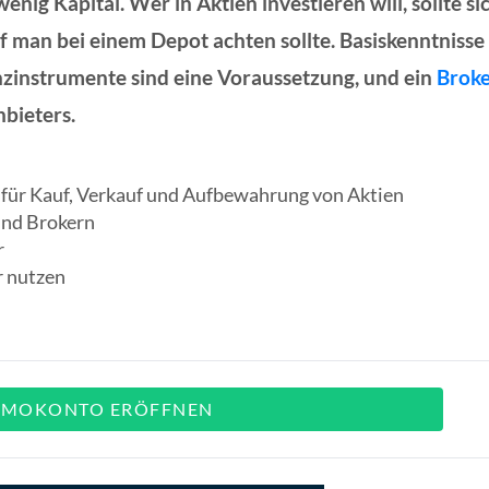
nig Kapital. Wer in Aktien investieren will, sollte si
f man bei einem Depot achten sollte. Basiskenntnisse
zinstrumente sind eine Voraussetzung, und ein
Brok
nbieters.
für Kauf, Verkauf und Aufbewahrung von Aktien
und Brokern
r
r nutzen
EMOKONTO ERÖFFNEN