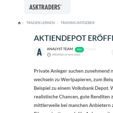
Skip to content
TRADEN LERNEN
TRADING RATGEBER
AKTIENDEPOT ERÖFF
ANALYST TEAM
TRADER
UPDATED 25 NOV 2020
Private Anleger suchen zunehmend na
wechseln zu Wertpapieren, zum Beis
Beispiel zu einem Volksbank Depot. W
realistische Chancen, gute Renditen 
mittlerweile bei manchen Anbietern z