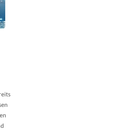
eits
sen
ten
nd