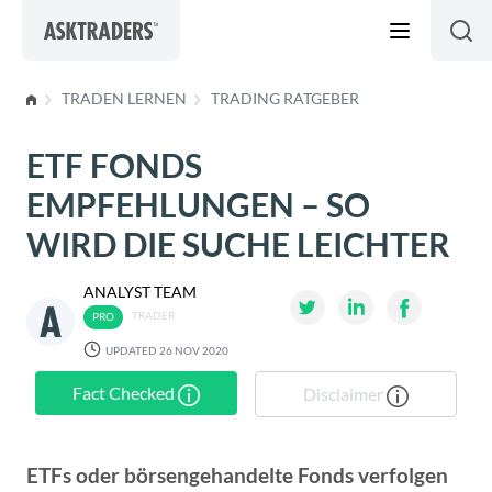
Skip to content
TRADEN LERNEN
TRADING RATGEBER
ETF FONDS
EMPFEHLUNGEN – SO
WIRD DIE SUCHE LEICHTER
ANALYST TEAM
TRADER
UPDATED 26 NOV 2020
Fact Checked
Disclaimer
ETFs oder börsengehandelte Fonds verfolgen