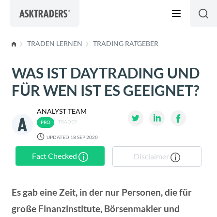
Skip to content
TRADEN LERNEN
TRADING RATGEBER
WAS IST DAYTRADING UND
FÜR WEN IST ES GEEIGNET?
ANALYST TEAM
TRADER
UPDATED 18 SEP 2020
Fact Checked
Disclaimer
Es gab eine Zeit, in der nur Personen, die für
große Finanzinstitute, Börsenmakler und