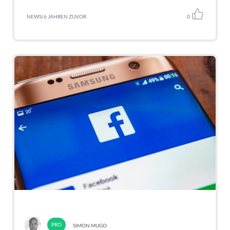
NEWS
/
6 JAHREN ZUVOR
0
SIMON MUGO