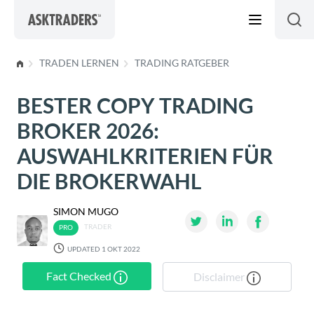
Skip to content
TRADEN LERNEN
TRADING RATGEBER
BESTER COPY TRADING
BROKER 2026:
AUSWAHLKRITERIEN FÜR
DIE BROKERWAHL
SIMON MUGO
TRADER
UPDATED 1 OKT 2022
Fact Checked
Disclaimer